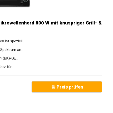
owellenherd 800 W mit knuspriger Grill- &
ist speziell...
 Spektrum an...
F(BK)/GE...
tz für...
Preis prüfen