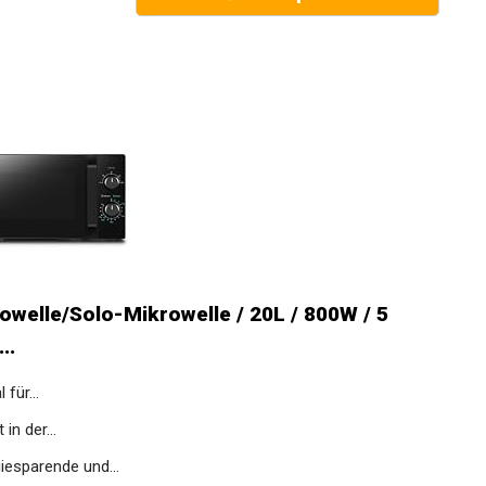
elle/Solo-Mikrowelle / 20L / 800W / 5
..
für...
in der...
esparende und...