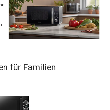
ine
zu
en für Familien