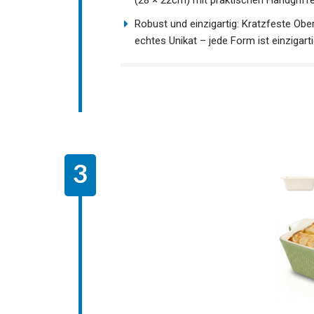
(28 × 22cm) mit praktischen Handgriff
Robust und einzigartig: Kratzfeste Obe
echtes Unikat – jede Form ist einzigarti